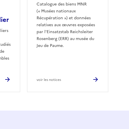
Catalogue des biens MNR
(« Musées nationaux
ier
Récupération ») et données
relatives aux œuvres exposées
liers
par l'Einsatzstab Reichsleiter
Rosenberg (ERR) au musée du
tudiés
Jeu de Paume.
 de
mbles
voir les notices