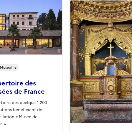
Muséofile
ertoire des
ées de France
toire des quelque 1 200
tutions bénéficiant de
ellation « Musée de
e ».