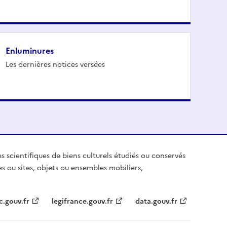
Enluminures
Les dernières notices versées
es scientifiques de biens culturels étudiés ou conservés
es ou sites, objets ou ensembles mobiliers,
c.gouv.fr
legifrance.gouv.fr
data.gouv.fr