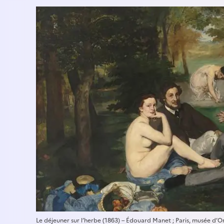
Le déjeuner sur l’herbe (1863) – Édouard Manet ; Paris, musée d’O