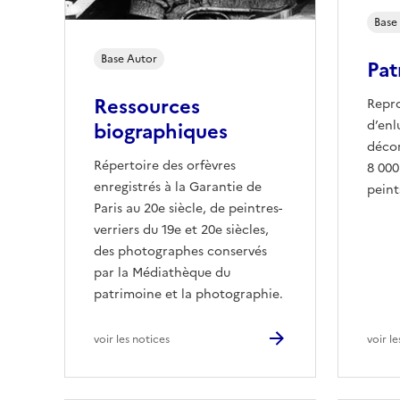
Base
Base
Autor
Pat
Ressources
Repr
d’enl
biographiques
décor
Répertoire des orfèvres
8 000
enregistrés à la Garantie de
peint
Paris au 20e siècle, de peintres-
verriers du 19e et 20e siècles,
des photographes conservés
par la Médiathèque du
patrimoine et la photographie.
voir les notices
voir l