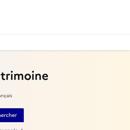
atrimoine
ançais
ercher