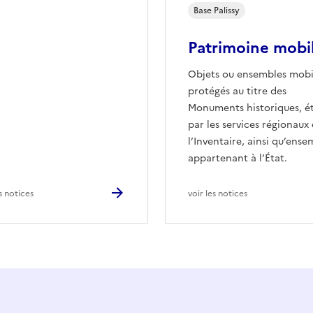
Base
Palissy
Patrimoine mobil
Objets ou ensembles mobi
protégés au titre des
Monuments historiques, é
par les services régionaux
l’Inventaire, ainsi qu’ense
appartenant à l’État.
es notices
voir les notices