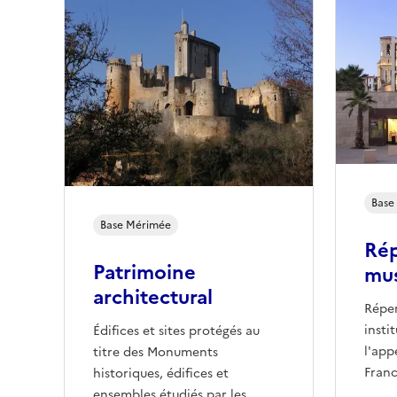
Base
Base
Mérimée
Rép
Patrimoine
mus
architectural
Réper
insti
Édifices et sites protégés au
l'app
titre des Monuments
Franc
historiques, édifices et
ensembles étudiés par les