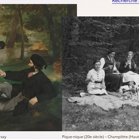
Recherche
rsay
Pique-nique (20e siècle) – Champlitte (H