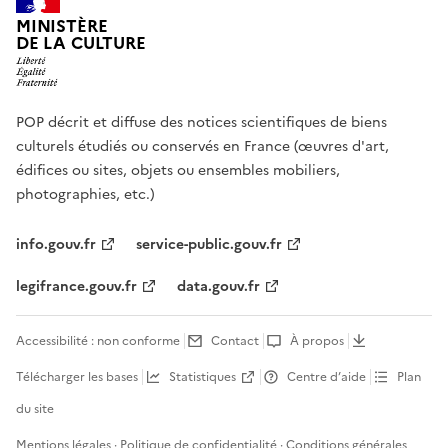
MINISTÈRE
DE LA CULTURE
POP décrit et diffuse des notices scientifiques de biens
culturels étudiés ou conservés en France (œuvres d'art,
édifices ou sites, objets ou ensembles mobiliers,
photographies, etc.)
info.gouv.fr
service-public.gouv.fr
legifrance.gouv.fr
data.gouv.fr
Accessibilité : non conforme
Contact
À propos
Télécharger les bases
Statistiques
Centre d’aide
Plan
du site
Mentions légales
·
Politique de confidentialité
·
Conditions générales