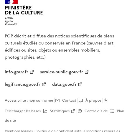
MINISTÈRE
DE LA CULTURE
POP décrit et diffuse des notices scientifiques de biens
culturels étudiés ou conservés en France (œuvres d'art,
édifices ou sites, objets ou ensembles mobiliers,
photographies, etc.)
info.gouv.fr
service-public.gouv.fr
legifrance.gouv.fr
data.gouv.fr
Accessibilité : non conforme
Contact
À propos
Télécharger les bases
Statistiques
Centre d’aide
Plan
du site
Mentions légales
·
Politique de confidentialité
·
Conditions générales