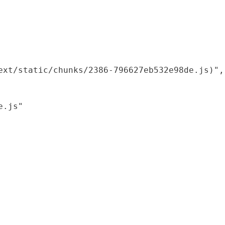
xt/static/chunks/2386-796627eb532e98de.js)",

.js"
