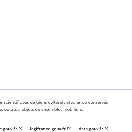
es scientifiques de biens culturels étudiés ou conservés
es ou sites, objets ou ensembles mobiliers,
c.gouv.fr
legifrance.gouv.fr
data.gouv.fr