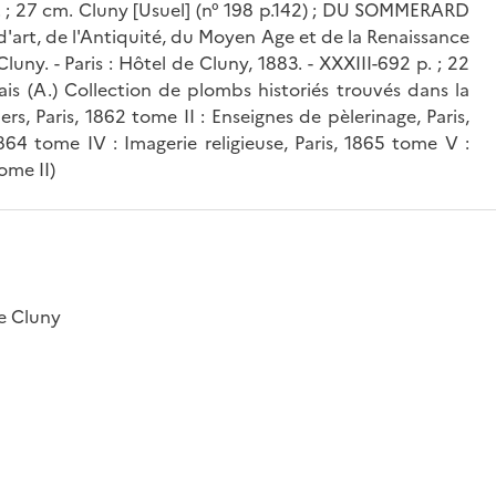
ll. ; 27 cm. Cluny [Usuel] (n° 198 p.142) ; DU SOMMERARD
d'art, de l'Antiquité, du Moyen Age et de la Renaissance
ny. - Paris : Hôtel de Cluny, 1883. - XXXIII-692 p. ; 22
ais (A.) Collection de plombs historiés trouvés dans la
s, Paris, 1862 tome II : Enseignes de pèlerinage, Paris,
864 tome IV : Imagerie religieuse, Paris, 1865 tome V :
ome II)
e Cluny