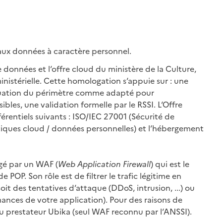
 aux données à caractère personnel.
 données et l‘offre cloud du ministère de la Culture,
nistérielle. Cette homologation s‘appuie sur : une
aluation du périmètre comme adapté pour
es, une validation formelle par le RSSI. L‘Offre
érentiels suivants : ISO/IEC 27001 (Sécurité de
tiques cloud / données personnelles) et l‘hébergement
égé par un WAF (
Web Application Firewall
) qui est le
e POP. Son rôle est de filtrer le trafic légitime en
soit des tentatives d‘attaque (DDoS, intrusion, ...) ou
mances de votre application). Pour des raisons de
 du prestateur Ubika (seul WAF reconnu par l‘ANSSI).