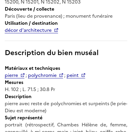
15200, N 15201, N 15202, N 15203
Découverte / collecte
Paris (lieu de provenance) ; monument funéraire
Utilisation / destination
décor d'architecture
Description du bien muséal
Matériaux et techniques
pierre
;
polychromie
;
peint
Mesures
H. 102 ; L. 71.5 ; 30.8 Pr
Description
pierre avec reste de polychromies et surpeints (le prie-
Dieu est moderne)
Sujet représenté
portrait (rétrospectif, Chambes Hélène de, femme,
agenouillé, à mi-corps, main : joint, bijou, coiffe, robe,