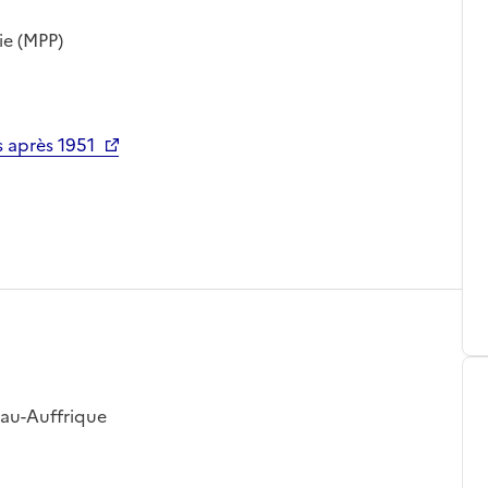
ie (MPP)
 après 1951
eau-Auffrique