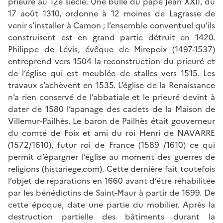
prieuré au 12e siècle. Une bulle du pape Jean XXII, du
17 août 1310, ordonne à 12 moines de Lagrasse de
venir s’installer à Camon ; l’ensemble conventuel qu’ils
construisent est en grand partie détruit en 1420.
Philippe de Lévis, évêque de Mirepoix (1497-1537)
entreprend vers 1504 la reconstruction du prieuré et
de l’église qui est meublée de stalles vers 1515. Les
travaux s’achèvent en 1535. L’église de la Renaissance
n’a rien conservé de l’abbatiale et le prieuré devint à
dater de 1580 l’apanage des cadets de la Maison de
Villemur-Pailhès. Le baron de Pailhès était gouverneur
du comté de Foix et ami du roi Henri de NAVARRE
(1572/1610), futur roi de France (1589 /1610) ce qui
permit d’épargner l’église au moment des guerres de
religions (histariege.com). Cette dernière fait toutefois
l’objet de réparations en 1660 avant d’être réhabilitée
par les bénédictins de Saint-Maur à partir de 1699. De
cette époque, date une partie du mobilier. Après la
destruction partielle des bâtiments durant la