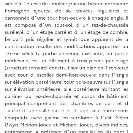
siècle à l´ouest) dissimulées par une façade antérieure
homogène ajourée de six travées régulières et
cantonnée d´une tour hors-oeuvre à chaque angle. Il
est composé d´un sous-sol, d´un rez-de-chaussée
surélevé, d´un étage carré et d´un étage de comble.
Le parti pris régulier et symétrique apparent de la
construction résulte des modifications apportées au
17ème siècle.La partie ancienne existante, ou partie
médiévale, est un bâtiment à trois pièces par étage
(structure ternaire) construit sur un plan en T renversé
avec tour d´escalier demi-hors-oeuvre dans l´angle
sur élévation postérieure, tour hors-oeuvre sur l´angle
sur élévation antérieure, aile postérieure abritant les
cuisines au rez-de-chaussée et corps de bâtiment
principal comprenant des chambres de part et d
´autre d´une salle basse et d´une salle haute sous
charpente avec galerie en surplomb à l´est. Selon
Gwyn Meirion-Jones et Michael Jones, divers indices,
notamment la présence d´un escalier en vis dans l