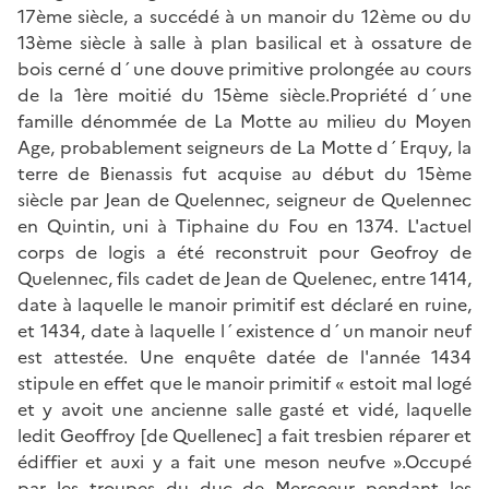
17ème siècle, a succédé à un manoir du 12ème ou du
13ème siècle à salle à plan basilical et à ossature de
bois cerné d´une douve primitive prolongée au cours
de la 1ère moitié du 15ème siècle.Propriété d´une
famille dénommée de La Motte au milieu du Moyen
Age, probablement seigneurs de La Motte d´Erquy, la
terre de Bienassis fut acquise au début du 15ème
siècle par Jean de Quelennec, seigneur de Quelennec
en Quintin, uni à Tiphaine du Fou en 1374. L'actuel
corps de logis a été reconstruit pour Geofroy de
Quelennec, fils cadet de Jean de Quelenec, entre 1414,
date à laquelle le manoir primitif est déclaré en ruine,
et 1434, date à laquelle l´existence d´un manoir neuf
est attestée. Une enquête datée de l'année 1434
stipule en effet que le manoir primitif « estoit mal logé
et y avoit une ancienne salle gasté et vidé, laquelle
ledit Geoffroy [de Quellenec] a fait tresbien réparer et
édiffier et auxi y a fait une meson neufve ».Occupé
par les troupes du duc de Mercoeur pendant les