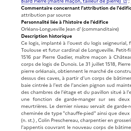
Biard Pierre (maître maçon, tailleur de pierre)
;
Commentaire concernant l'attribution de l'édifi
attribution par source
Personnalité liée à l'histoire de l'édifice
Orléans-Longueville Jean d' (commanditaire)
Description historique
Ce logis, implanté à l'ouest du logis seigneurial
Toulouse et futur cardinal de Longueville. Petit-f
1516 par Pierre Gadier, maître maçon à Châtea
corps de logis de Dunois. Le 31 juillet 1518, Pierr
pierre orléanais, obtiennent le marché de constru
dessus des caves, à partir d'un corps de bâtime
baie cintrée à l'est de l'ancien pignon sud maint
des chambres de l'étage et du pavillon situé à l'e
une fonction de garde-manger sur ses deux n
meurtrières. Le dernier niveau servait de garde
cheminée de type "chauffe-pied" ainsi que deux 
(n. st.) , Colin Preschereau, charpentier en gros
l'appentis couvrant le nouveau corps de bâtimen