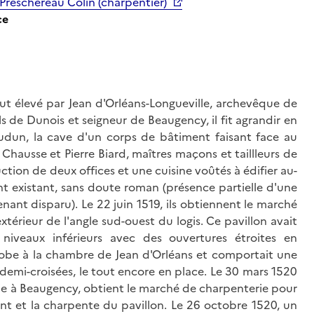
Preschereau Colin (charpentier)
ce
, fut élevé par Jean d'Orléans-Longueville, archevêque de
ils de Dunois et seigneur de Beaugency, il fit agrandir en
udun, la cave d'un corps de bâtiment faisant face au
e Chausse et Pierre Biard, maîtres maçons et taillleurs de
ction de deux offices et une cuisine voûtés à édifier au-
nt existant, sans doute roman (présence partielle d'une
enant disparu). Le 22 juin 1519, ils obtiennent le marché
xtérieur de l'angle sud-ouest du logis. Ce pavillon avait
iveaux inférieurs avec des ouvertures étroites en
-robe à la chambre de Jean d'Orléans et comportait une
demi-croisées, le tout encore en place. Le 30 mars 1520
serie à Beaugency, obtient le marché de charpenterie pour
t et la charpente du pavillon. Le 26 octobre 1520, un