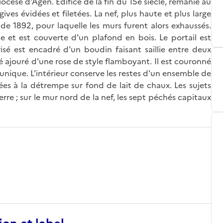
ocèse d'Agen. Edifice de la fin du 15e siècle, remanié au
ives évidées et filetées. La nef, plus haute et plus large
de 1892, pour laquelle les murs furent alors exhaussés.
le et est couverte d'un plafond en bois. Le portail est
sé est encadré d'un boudin faisant saillie entre deux
té ajouré d'une rose de style flamboyant. Il est couronné
unique. L'intérieur conserve les restes d'un ensemble de
ées à la détrempe sur fond de lait de chaux. Les sujets
erre ; sur le mur nord de la nef, les sept péchés capitaux