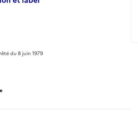
ion et label
rrêté du 8 juin 1979
ce