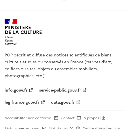
MINISTÈRE
DE LA CULTURE
POP décrit et diffuse des notices scientifiques de biens
culturels étudiés ou conservés en France (œuvres d'art,
édifices ou sites, objets ou ensembles mobiliers,
photographies, etc.)
info.gouv.fr
service-public.gouv.fr
legifrance.gouv.fr
data.gouv.fr
Accessibilité : non conforme
Contact
À propos
Télécharger les bases
Statistiques
Centre d’aide
Plan