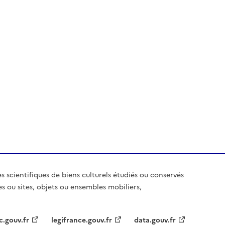
es scientifiques de biens culturels étudiés ou conservés
es ou sites, objets ou ensembles mobiliers,
c.gouv.fr
legifrance.gouv.fr
data.gouv.fr