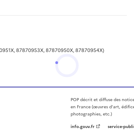
70951X, 87870953X, 87870950X, 87870954X)
POP décrit et diffuse des notic
en France (œuvres d'art, édific
photographies, etc.)
info.gouv.fr
service-publi