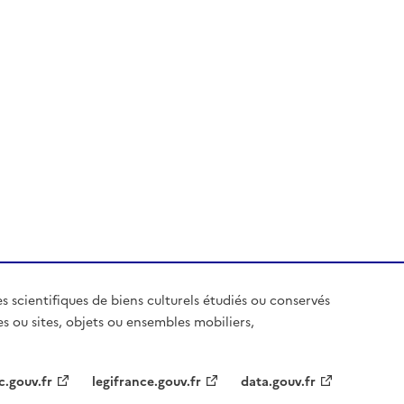
es scientifiques de biens culturels étudiés ou conservés
es ou sites, objets ou ensembles mobiliers,
c.gouv.fr
legifrance.gouv.fr
data.gouv.fr