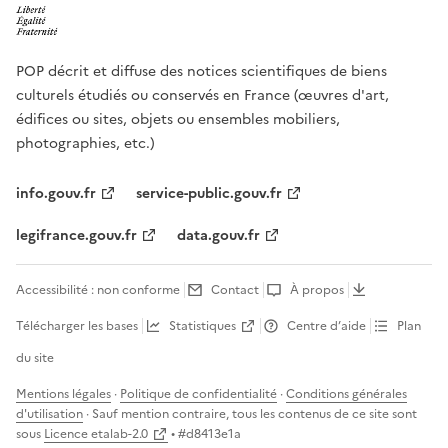
POP décrit et diffuse des notices scientifiques de biens
culturels étudiés ou conservés en France (œuvres d'art,
édifices ou sites, objets ou ensembles mobiliers,
photographies, etc.)
info.gouv.fr
service-public.gouv.fr
legifrance.gouv.fr
data.gouv.fr
Accessibilité : non conforme
Contact
À propos
Télécharger les bases
Statistiques
Centre d’aide
Plan
du site
Mentions légales
·
Politique de confidentialité
·
Conditions générales
d'utilisation
· Sauf mention contraire, tous les contenus de ce site sont
sous
Licence etalab-2.0
• #
d8413e1a