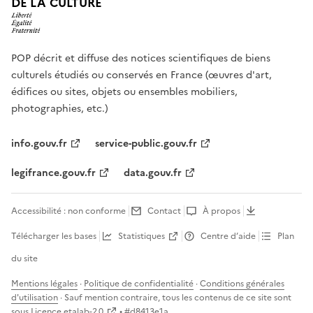
DE LA CULTURE
POP décrit et diffuse des notices scientifiques de biens
culturels étudiés ou conservés en France (œuvres d'art,
édifices ou sites, objets ou ensembles mobiliers,
photographies, etc.)
info.gouv.fr
service-public.gouv.fr
legifrance.gouv.fr
data.gouv.fr
Accessibilité : non conforme
Contact
À propos
Télécharger les bases
Statistiques
Centre d’aide
Plan
du site
Mentions légales
·
Politique de confidentialité
·
Conditions générales
d'utilisation
· Sauf mention contraire, tous les contenus de ce site sont
sous
Licence etalab-2.0
• #
d8413e1a