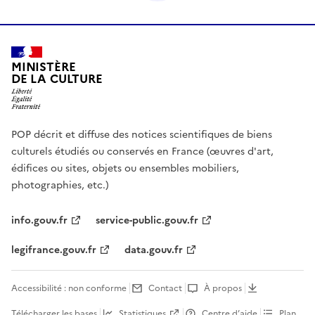
MINISTÈRE
DE LA CULTURE
POP décrit et diffuse des notices scientifiques de biens
culturels étudiés ou conservés en France (œuvres d'art,
édifices ou sites, objets ou ensembles mobiliers,
photographies, etc.)
info.gouv.fr
service-public.gouv.fr
legifrance.gouv.fr
data.gouv.fr
Accessibilité : non conforme
Contact
À propos
Télécharger les bases
Statistiques
Centre d’aide
Plan