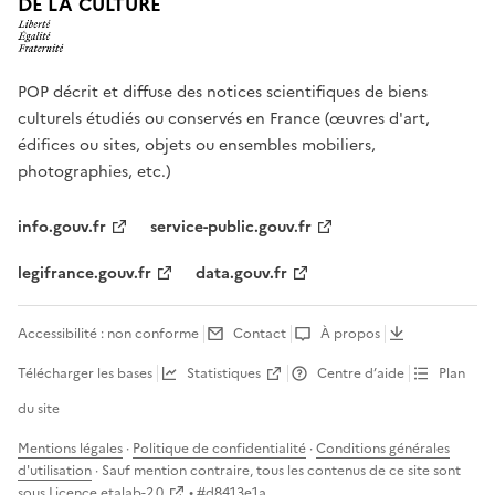
DE LA CULTURE
POP décrit et diffuse des notices scientifiques de biens
culturels étudiés ou conservés en France (œuvres d'art,
édifices ou sites, objets ou ensembles mobiliers,
photographies, etc.)
info.gouv.fr
service-public.gouv.fr
legifrance.gouv.fr
data.gouv.fr
Accessibilité : non conforme
Contact
À propos
Télécharger les bases
Statistiques
Centre d’aide
Plan
du site
Mentions légales
·
Politique de confidentialité
·
Conditions générales
d'utilisation
· Sauf mention contraire, tous les contenus de ce site sont
sous
Licence etalab-2.0
• #
d8413e1a