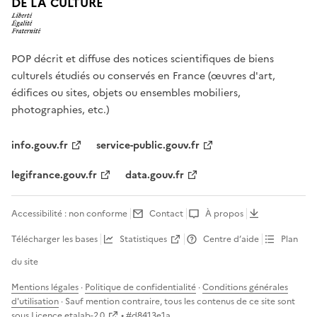
DE LA CULTURE
POP décrit et diffuse des notices scientifiques de biens
culturels étudiés ou conservés en France (œuvres d'art,
édifices ou sites, objets ou ensembles mobiliers,
photographies, etc.)
info.gouv.fr
service-public.gouv.fr
legifrance.gouv.fr
data.gouv.fr
Accessibilité : non conforme
Contact
À propos
Télécharger les bases
Statistiques
Centre d’aide
Plan
du site
Mentions légales
·
Politique de confidentialité
·
Conditions générales
d'utilisation
· Sauf mention contraire, tous les contenus de ce site sont
sous
Licence etalab-2.0
• #
d8413e1a