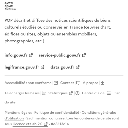
POP décrit et diffuse des notices scientifiques de biens
culturels étudiés ou conservés en France (œuvres d'art,
édifices ou sites, objets ou ensembles mobiliers,
photographies, etc.)
info.gouv.fr
service-public.gouv.fr
legifrance.gouv.fr
data.gouv.fr
Accessibilité : non conforme
Contact
À propos
Télécharger les bases
Statistiques
Centre d’aide
Plan
du site
Mentions légales
·
Politique de confidentialité
·
Conditions générales
d'utilisation
· Sauf mention contraire, tous les contenus de ce site sont
sous
Licence etalab-2.0
• #
d8413e1a