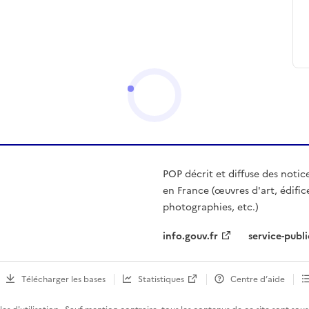
POP décrit et diffuse des notic
en France (œuvres d'art, édific
photographies, etc.)
info.gouv.fr
service-publi
Télécharger les bases
Statistiques
Centre d’aide