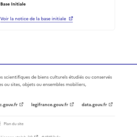
Base Initiale
Voir la notice de la base initiale
es scientifiques de biens culturels étudiés ou conservés
es ou sites, objets ou ensembles mobiliers,
c.gouv.fr
legifrance.gouv.fr
data.gouv.fr
Plan du site