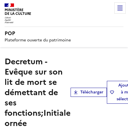
MINISTÈRE
DE LA CULTURE
POP
Plateforme ouverte du patrimoine
Decretum -
Evêque sur son
lit de mort se
Ajou
démettant de
Télécharger
à m
sélec
ses
fonctions;Initiale
ornée