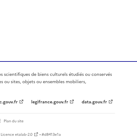
es scientifiques de biens culturels étudiés ou conservés
es ou sites, objets ou ensembles mobiliers,
c.gouv.fr
legifrance.gouv.fr
data.gouv.fr
Plan du site
Licence etalab-2.0
• #
d8413e1a