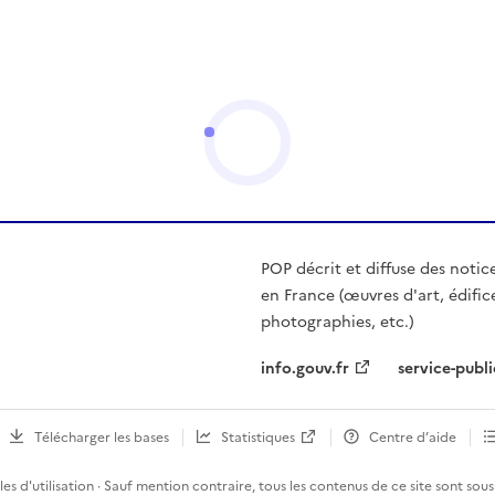
POP décrit et diffuse des notic
en France (œuvres d'art, édific
photographies, etc.)
info.gouv.fr
service-publi
Télécharger les bases
Statistiques
Centre d’aide
es d'utilisation
· Sauf mention contraire, tous les contenus de ce site sont sous