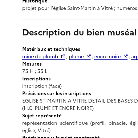
Historique
projet pour l'église Saint-Martin à Vitré ; numéros
Description du bien muséal
Matériaux et techniques
mine de plomb
;
plume
;
encre noire
;
aq
Mesures
75 H ; 55 L
Inscriptions
inscription (face)
Précisions sur les inscriptions
EGLISE ST MARTIN A VITRE DETAIL DES BASES
(H.G. PLUME ET ENCRE NOIRE)
Sujet représenté
représentation scientifique (profil, pinacle, égl
église, Vitré)
Précisions sur le sujet représenté