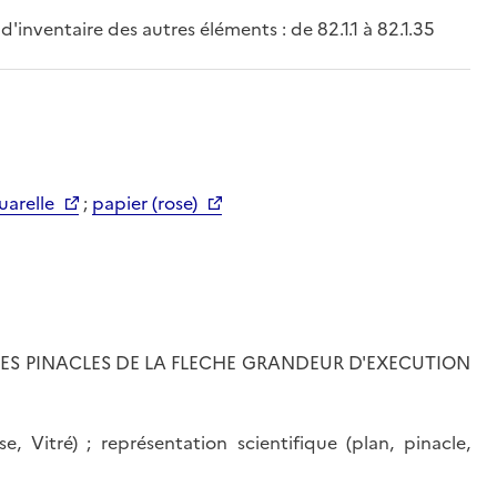
 d'inventaire des autres éléments : de 82.1.1 à 82.1.35
uarelle
;
papier (rose)
 DES PINACLES DE LA FLECHE GRANDEUR D'EXECUTION
ise, Vitré) ; représentation scientifique (plan, pinacle,