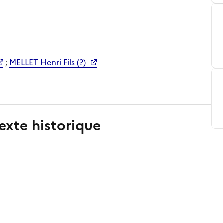
;
MELLET Henri Fils (?)
exte historique