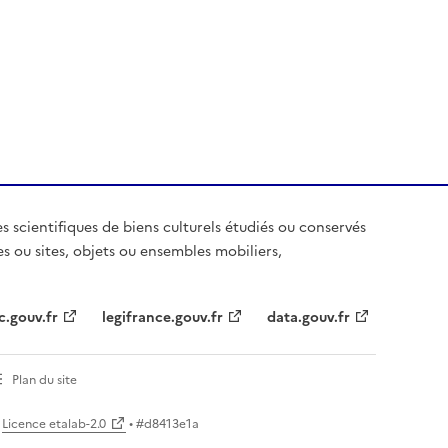
es scientifiques de biens culturels étudiés ou conservés
es ou sites, objets ou ensembles mobiliers,
c.gouv.fr
legifrance.gouv.fr
data.gouv.fr
Plan du site
Licence etalab-2.0
• #
d8413e1a