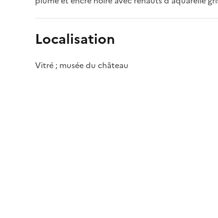
plume et encre noire avec rehauts d'aquarelle grise
Localisation
Vitré ; musée du château