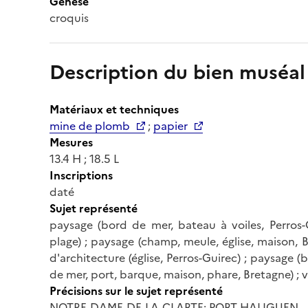
Genèse
croquis
Description du bien muséal
Matériaux et techniques
mine de plomb
;
papier
Mesures
13.4 H ; 18.5 L
Inscriptions
daté
Sujet représenté
paysage (bord de mer, bateau à voiles, Perros-G
plage) ; paysage (champ, meule, église, maison, Br
d'architecture (église, Perros-Guirec) ; paysage 
de mer, port, barque, maison, phare, Bretagne) ;
Précisions sur le sujet représenté
NOTRE-DAME-DE-LA-CLARTE; PORT HALIGUEN