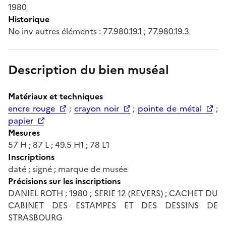
1980
Historique
No inv autres éléments : 77.980.19.1 ; 77.980.19.3
Description du bien muséal
Matériaux et techniques
encre rouge
;
crayon noir
;
pointe de métal
;
papier
Mesures
57 H ; 87 L ; 49.5 H1 ; 78 L1
Inscriptions
daté ; signé ; marque de musée
Précisions sur les inscriptions
DANIEL ROTH ; 1980 ; SERIE 12 (REVERS) ; CACHET DU
CABINET DES ESTAMPES ET DES DESSINS DE
STRASBOURG