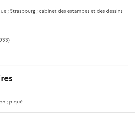
e ; Strasbourg ; cabinet des estampes et des dessins
933)
res
ton ; piqué