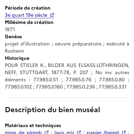
Période de création
3e quart 19e siècle
Millésime de création
1871
Genèse
projet d'illustration ; oeuvre préparatoire ; exécuté à
Rosheim
Historique
POUR STIELER K., BILDER AUS ELSASS-LOTHRINGEN,
NEFF, STUTTGART, 1877-78, P. 207 ; No inv autres
éléments : 77.985.0.51 ; 77.985.0.76 ; 77.985.0.80 ;
77.985.0.102 ; 77.985.0.160 ; 77.985.0.236 ; 77.985.0.331
Description du bien muséal
Matériaux et techniques
mine de plomb
;
lavis gris
;
papier (beige)
;