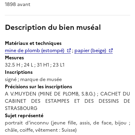
1898 avant
Description du bien muséal
Matériaux et techniques
mine de plomb (estompé)
;
papier (beige)
Mesures
32.5 H ; 24 L ; 31 H1 ; 23 L1
Inscriptions
signé ; marque de musée
Précisions sur les inscriptions
A V.MUYDEN (MINE DE PLOMB, S.B.G.) ; CACHET DU
CABINET DES ESTAMPES ET DES DESSINS DE
STRASBOURG
Sujet représenté
portrait d'inconnu (jeune fille, assis, de face, bijou ;
châle, coiffe, vêtement : Suisse)