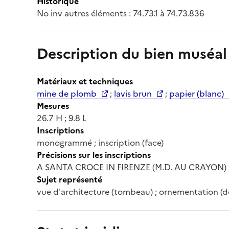
Historique
No inv autres éléments : 74.73.1 à 74.73.836
Description du bien muséal
Matériaux et techniques
mine de plomb
;
lavis brun
;
papier (blanc)
Mesures
26.7 H ; 9.8 L
Inscriptions
monogrammé ; inscription (face)
Précisions sur les inscriptions
A SANTA CROCE IN FIRENZE (M.D. AU CRAYON) ;
Sujet représenté
vue d'architecture (tombeau) ; ornementation (déc