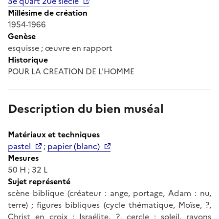
3e quart 20e siècle
Millésime de création
1954-1966
Genèse
esquisse ; œuvre en rapport
Historique
POUR LA CREATION DE L'HOMME
Description du bien muséal
Matériaux et techniques
pastel
;
papier (blanc)
Mesures
50 H ; 32 L
Sujet représenté
scène biblique (créateur : ange, portage, Adam : nu,
terre) ; figures bibliques (cycle thématique, Moïse, ?,
Christ en croix : Israélite, ?, cercle : soleil, rayons