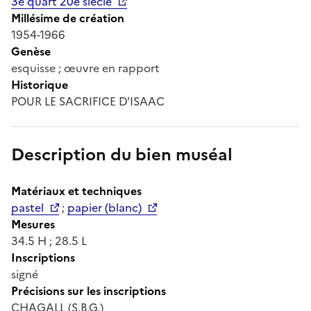
3e quart 20e siècle
Millésime de création
1954-1966
Genèse
esquisse ; œuvre en rapport
Historique
POUR LE SACRIFICE D'ISAAC
Description du bien muséal
Matériaux et techniques
pastel
;
papier (blanc)
Mesures
34.5 H ; 28.5 L
Inscriptions
signé
Précisions sur les inscriptions
CHAGALL (S.B.G.)