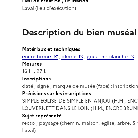
Lieu de création / utilisation
Laval (lieu d'exécution)
Description du bien muséal
Matériaux et techniques
encre brune
;
plume
;
gouache blanche
;
Mesures
16 H ; 27 L
Inscriptions
daté ; signé ; marque de musée (face) ; inscriptio
Précisions sur les inscriptions
SIMPLE EGLISE DE SIMPLE EN ANJOU (H.M., EN
LOUVERNETT DANS LE LOIN (H.M., ENCRE BRUNE
Sujet représenté
recto ; paysage (chemin, maison, église, arbre, Si
Laval)