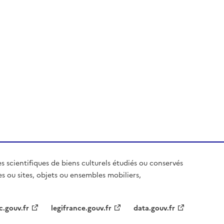
es scientifiques de biens culturels étudiés ou conservés
es ou sites, objets ou ensembles mobiliers,
c.gouv.fr
legifrance.gouv.fr
data.gouv.fr