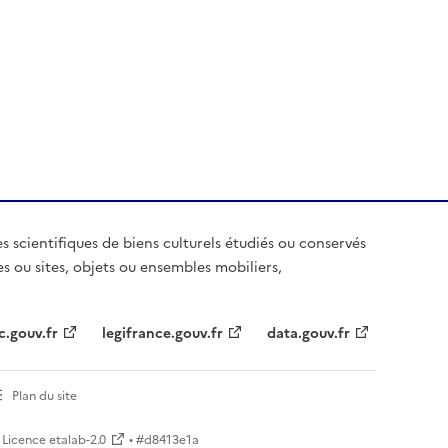
es scientifiques de biens culturels étudiés ou conservés
es ou sites, objets ou ensembles mobiliers,
c.gouv.fr
legifrance.gouv.fr
data.gouv.fr
Plan du site
Licence etalab-2.0
• #
d8413e1a