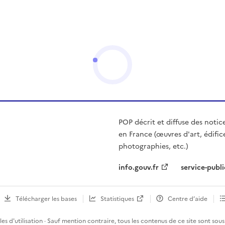
POP décrit et diffuse des notic
en France (œuvres d'art, édific
photographies, etc.)
info.gouv.fr
service-publi
Télécharger les bases
Statistiques
Centre d’aide
es d'utilisation
· Sauf mention contraire, tous les contenus de ce site sont sous