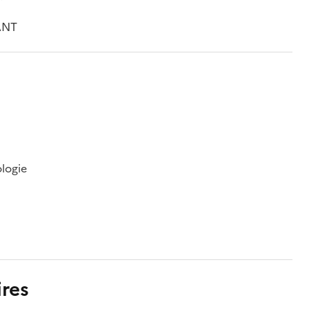
ANT
ologie
res