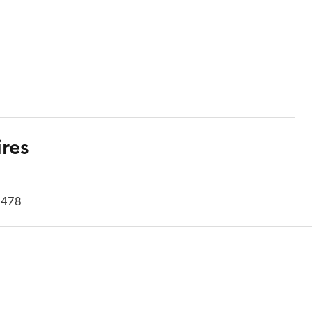
res
° 478