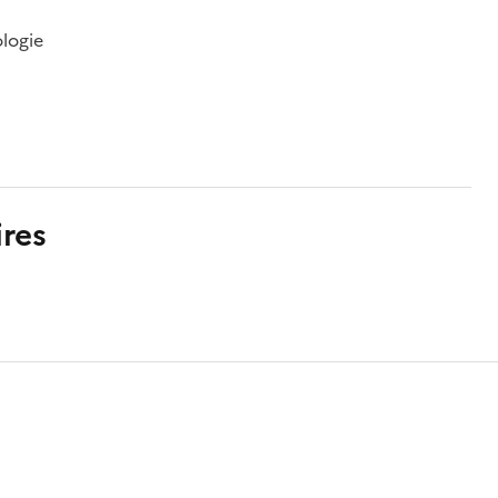
ologie
res