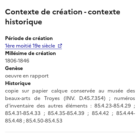
Contexte de création - contexte
historique
Période de création
1ère moitié 19e siècle
Millésime de création
1806-1846
Genèse
oeuvre en rapport
Historique
copie sur papier calque conservée au musée des
beaux-arts de Troyes (INV. D.45.7.354) ; numéros
d'inventaire des autres éléments : 85.4.23-85.4.29 ;
85.4.31-85.4.33 ; 85.4.35-85.4.39 ; 85.4.42 ; 85.4.44-
85.4.48 ; 85.4.50-85.4.53