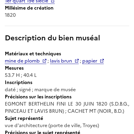
1er quart 19e siècle
Millésime de création
1820
Description du bien muséal
Matériaux et techniques
mine de plomb
;
lavis brun
;
papier
Mesures
53.7 H ; 40.4 L
Inscriptions
daté ; signé ; marque de musée
Précisions sur les inscriptions
EGMONT BERTHELIN FINI LE 30 JUIN 1820 (S.D.B.G.,
PINCEAU ET LAVIS BRUN) ; CACHET MT (NOIR, B.D.)
Sujet représenté
vue d'architecture (porte de ville, Troyes)
Précisions sur le sujet représenté