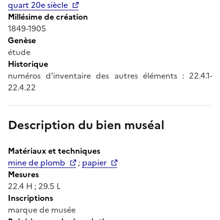
quart 20e siècle
Millésime de création
1849-1905
Genèse
étude
Historique
numéros d'inventaire des autres éléments : 22.4.1-
22.4.22
Description du bien muséal
Matériaux et techniques
mine de plomb
;
papier
Mesures
22.4 H ; 29.5 L
Inscriptions
marque de musée