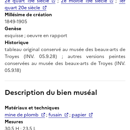
2e quart 19e siècle
;
2e moitié 19e siècle
;
1er
quart 20e siècle
Millésime de création
1849-1905
Genèse
esquisse ; oeuvre en rapport
Historique
tableau original conservé au musée des beaux-arts de
Troyes (INV. 05.9.28) ; autres versions peintes
conservées au musée des beaux-arts de Troyes (INV.
05.9.18)
Description du bien muséal
Matériaux et techniques
mine de plomb
;
fusain
;
papier
Mesures
30.5 H ; 23.5 L