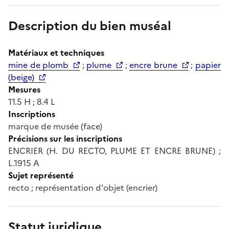
Description du bien muséal
Matériaux et techniques
mine de plomb
;
plume
;
encre brune
;
papier
(beige)
Mesures
11.5 H ; 8.4 L
Inscriptions
marque de musée (face)
Précisions sur les inscriptions
ENCRIER (H. DU RECTO, PLUME ET ENCRE BRUNE) ;
L.1915 A
Sujet représenté
recto ; représentation d'objet (encrier)
Statut juridique