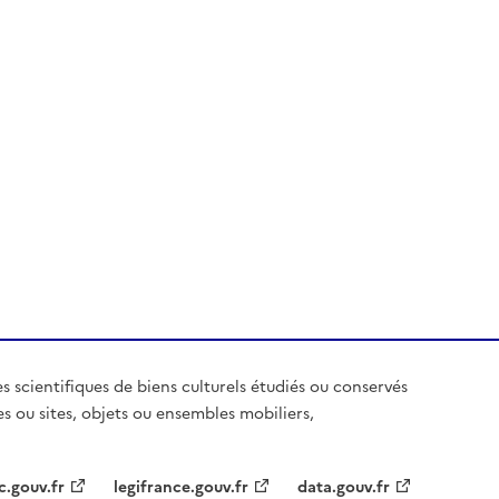
es scientifiques de biens culturels étudiés ou conservés
es ou sites, objets ou ensembles mobiliers,
c.gouv.fr
legifrance.gouv.fr
data.gouv.fr