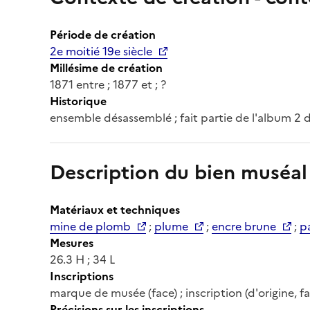
Période de création
2e moitié 19e siècle
Millésime de création
1871 entre ; 1877 et ; ?
Historique
ensemble désassemblé ; fait partie de l'album 2
Description du bien muséal
Matériaux et techniques
mine de plomb
;
plume
;
encre brune
;
pa
Mesures
26.3 H ; 34 L
Inscriptions
marque de musée (face) ; inscription (d'origine, fa
Précisions sur les inscriptions