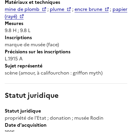
Matériaux et techniques
mine de plomb
;
plume
;
encre brune
;
papier
(rayé)
Mesures
9.8 H ; 9.8 L
Inscriptions
marque de musée (face)
Précisions sur les inscriptions
L.1915 A
Sujet représenté
scène (amour, à califourchon : griffon myth)
Statut juridique
Statut juridique
propriété de l'Etat ; donation ; musée Rodin
Date d'acquisition
1916