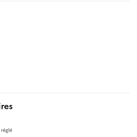
res
réglé