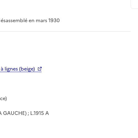
 désassemblé en mars 1930
à lignes (beige)
ce)
 GAUCHE) ; L.1915 A