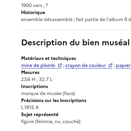
1900 vers ; ?
Historique
ensemble désassemblé ; fait partie de l'album 9 
Description du bien muséal
Matériaux et techniques
mine de plomb
;
crayon de couleur
;
papier
Mesures
23.6 H ; 32.7 L
Inscriptions
marque de musée (face)
Précisions sur les inscriptions
L.1915 A
Sujet représenté
figure (femme, nu, couché)