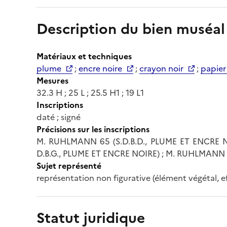
Description du bien muséal
Matériaux et techniques
plume
;
encre noire
;
crayon noir
;
papier
Mesures
32.3 H ; 25 L ; 25.5 H1 ; 19 L1
Inscriptions
daté ; signé
Précisions sur les inscriptions
M. RUHLMANN 65 (S.D.B.D., PLUME ET ENCRE N
D.B.G., PLUME ET ENCRE NOIRE) ; M. RUHLMANN 
Sujet représenté
représentation non figurative (élément végétal, ef
Statut juridique