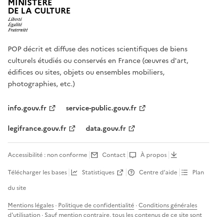
MINISTÈRE
DE LA CULTURE
POP décrit et diffuse des notices scientifiques de biens
culturels étudiés ou conservés en France (œuvres d'art,
édifices ou sites, objets ou ensembles mobiliers,
photographies, etc.)
info.gouv.fr
service-public.gouv.fr
legifrance.gouv.fr
data.gouv.fr
Accessibilité : non conforme
Contact
À propos
Télécharger les bases
Statistiques
Centre d’aide
Plan
du site
Mentions légales
·
Politique de confidentialité
·
Conditions générales
d'utilisation
· Sauf mention contraire, tous les contenus de ce site sont